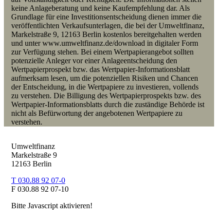
keine Anlageberatung und keine Kaufempfehlung dar. Als
Grundlage für eine Investitionsentscheidung dienen immer die
veröffentlichten Verkaufsunterlagen, die bei der Umweltfinanz,
Markelstraße 9, 12163 Berlin kostenlos bereitgehalten werden
und unter www.umweltfinanz.de/download in digitaler Form
zur Verfügung stehen. Bei einem Wertpapierangebot
sollten
p
otenzielle Anleger vor einer Anlageentscheidung den
Wertpapierprospekt bzw. das Wertpapier-Informationsblatt
aufmerksam lesen, um die potenziellen Risiken und Chancen
der Entscheidung, in die Wertpapiere zu investieren, vollends
zu verstehen. Die Billigung des Wertpapierprospekts bzw. des
Wertpapier-Informationsblatts durch die zuständige Behörde ist
nicht als Befürwortung der angebotenen Wertpapiere zu
verstehen.
Umweltfinanz
Markelstraße 9
12163 Berlin
T 030.88 92 07-0
F 030.88 92 07-10
Bitte Javascript aktivieren!