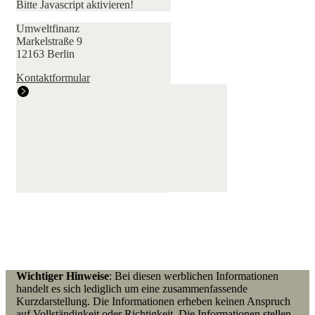
Bitte Javascript aktivieren!
Umweltfinanz
Markelstraße 9
12163 Berlin
Kontaktformular
Wichtiger Hinweise
: Bei diesen werblichen Informationen
handelt es sich lediglich um eine zusammenfassende
Kurzdarstellung. Die Informationen erheben keinen Anspruch
auf Vollständigkeit oder Richtigkeit. Die Informationen stellen