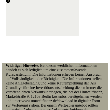
Wichtiger Hinweise
: Bei diesen werblichen Informationen
handelt es sich lediglich um eine zusammenfassende
Kurzdarstellung. Die Informationen erheben keinen Anspruch
auf Vollständigkeit oder Richtigkeit. Die Informationen stellen
keine Anlageberatung und keine Kaufempfehlung dar. Als
Grundlage für eine Investitionsentscheidung dienen immer die
veröffentlichten Verkaufsunterlagen, die bei der Umweltfinanz,
Markelstraße 9, 12163 Berlin kostenlos bereitgehalten werden
und unter www.umweltfinanz.de/download in digitaler Form
zur Verfügung stehen. Bei einem Wertpapierangebot
sollten
p
otenzielle Anleger vor einer Anlageentscheidung den