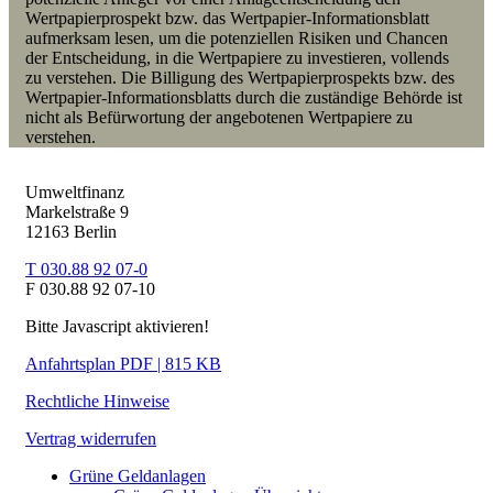
Wertpapierprospekt bzw. das Wertpapier-Informationsblatt
aufmerksam lesen, um die potenziellen Risiken und Chancen
der Entscheidung, in die Wertpapiere zu investieren, vollends
zu verstehen. Die Billigung des Wertpapierprospekts bzw. des
Wertpapier-Informationsblatts durch die zuständige Behörde ist
nicht als Befürwortung der angebotenen Wertpapiere zu
verstehen.
Umweltfinanz
Markelstraße 9
12163 Berlin
T 030.88 92 07-0
F 030.88 92 07-10
Bitte Javascript aktivieren!
Anfahrtsplan PDF | 815 KB
Rechtliche Hinweise
Vertrag widerrufen
Grüne Geldanlagen