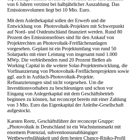
von 6 Jahren verzinst bei halbjährlicher Auszahlung. Das
Emissionsvolumen liegt bei 10 Mio. Euro.
Mit dem Anleihekapital sollen der Erwerb und die
Entwicklung von
Photovoltaik-
Projekten mit Schwerpunkt
auf Nord- und Ostdeutschland finanziert werden. Rund 80
Prozent des Emissionserlöses sind für den Ankauf von
Projektrechten an Photovoltaik-Freiflächenanlagen
vorgesehen. Geplant ist ein Projektumfang von rund 50
Solarparks mit einer Leistung von insgesamt rund 1.000
MWp. Die verbleibenden rund 20 Prozent fließen als
Working Capital in die weitere Solar-Projektentwicklung, die
Vorfinanzierung von
Photovoltaik
-Freiflächenprojekten sowie
ggf. auch in Aufdach-
Photovoltaik
-Projekte.
Refinanzierungen sind nicht vorgesehen. Um die
Investitionsvorhaben zu beschleunigen und schon vor
Eingang von Anlegerkapital mit dem Geschäftsbetrieb
beginnen zu können, hat reconcept bereits mit einer Zahlung
von 3 Mio. Euro das Eigenkapital der Anleihe-Gesellschaft
aufgestockt.
Karsten Reetz, Geschäftsführer der reconcept Gruppe:
„Photovoltaik in Deutschland ist ein Wachstumsmarkt mit
enormem Potenzial, subventionsunabhängiger
Wettbewerbsfähigkeit und dem besten Chance-Risiko-Profil