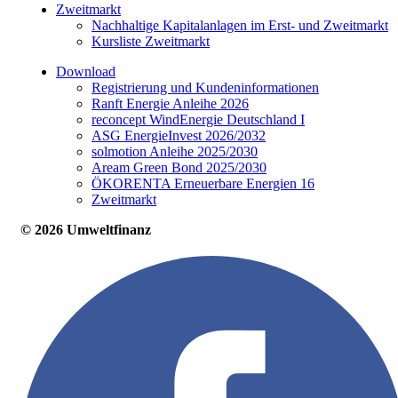
Zweitmarkt
Nachhaltige Kapitalanlagen im Erst- und Zweitmarkt
Kursliste Zweitmarkt
Download
Registrierung und Kundeninformationen
Ranft Energie Anleihe 2026
reconcept WindEnergie Deutschland I
ASG EnergieInvest 2026/2032
solmotion Anleihe 2025/2030
Aream Green Bond 2025/2030
ÖKORENTA Erneuerbare Energien 16
Zweitmarkt
© 2026 Umweltfinanz