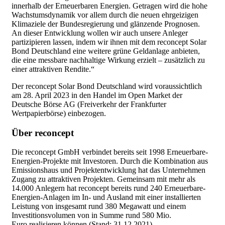
innerhalb der Erneuerbaren Energien. Getragen wird die hohe
Wachstumsdynamik vor allem durch die neuen ehrgeizigen
Klimaziele der Bundesregierung und glänzende Prognosen.
An dieser Entwicklung wollen wir auch unsere Anleger
partizipieren lassen, indem wir ihnen mit dem reconcept Solar
Bond Deutschland eine weitere grüne Geldanlage anbieten,
die eine messbare nachhaltige Wirkung erzielt – zusätzlich zu
einer attraktiven Rendite.“
Der reconcept Solar Bond Deutschland wird voraussichtlich
am 28. April 2023 in den Handel im Open Market der
Deutsche Börse AG (Freiverkehr der Frankfurter
Wertpapierbörse) einbezogen.
Über reconcept
Die reconcept GmbH verbindet bereits seit 1998 Erneuerbare-
Energien-Projekte mit Investoren. Durch die Kombination aus
Emissionshaus und Projektentwicklung hat das Unternehmen
Zugang zu attraktiven Projekten. Gemeinsam mit mehr als
14.000 Anlegern hat reconcept bereits rund 240 Erneuerbare-
Energien-Anlagen im In- und Ausland mit einer installierten
Leistung von insgesamt rund 380 Megawatt und einem
Investitionsvolumen von in Summe rund 580 Mio.
Euro
realisieren können
(Stand: 31.12.2021).