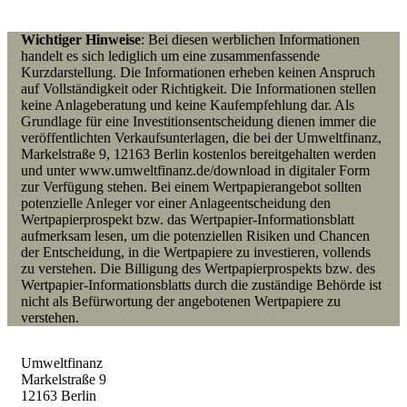
Wichtiger Hinweise
: Bei diesen werblichen Informationen
handelt es sich lediglich um eine zusammenfassende
Kurzdarstellung. Die Informationen erheben keinen Anspruch
auf Vollständigkeit oder Richtigkeit. Die Informationen stellen
keine Anlageberatung und keine Kaufempfehlung dar. Als
Grundlage für eine Investitionsentscheidung dienen immer die
veröffentlichten Verkaufsunterlagen, die bei der Umweltfinanz,
Markelstraße 9, 12163 Berlin kostenlos bereitgehalten werden
und unter www.umweltfinanz.de/download in digitaler Form
zur Verfügung stehen. Bei einem Wertpapierangebot
sollten
p
otenzielle Anleger vor einer Anlageentscheidung den
Wertpapierprospekt bzw. das Wertpapier-Informationsblatt
aufmerksam lesen, um die potenziellen Risiken und Chancen
der Entscheidung, in die Wertpapiere zu investieren, vollends
zu verstehen. Die Billigung des Wertpapierprospekts bzw. des
Wertpapier-Informationsblatts durch die zuständige Behörde ist
nicht als Befürwortung der angebotenen Wertpapiere zu
verstehen.
Umweltfinanz
Markelstraße 9
12163 Berlin