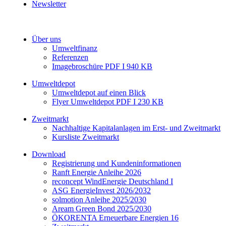
Newsletter
Über uns
Umweltfinanz
Referenzen
Imagebroschüre PDF I 940 KB
Umweltdepot
Umweltdepot auf einen Blick
Flyer Umweltdepot PDF I 230 KB
Zweitmarkt
Nachhaltige Kapitalanlagen im Erst- und Zweitmarkt
Kursliste Zweitmarkt
Download
Registrierung und Kundeninformationen
Ranft Energie Anleihe 2026
reconcept WindEnergie Deutschland I
ASG EnergieInvest 2026/2032
solmotion Anleihe 2025/2030
Aream Green Bond 2025/2030
ÖKORENTA Erneuerbare Energien 16