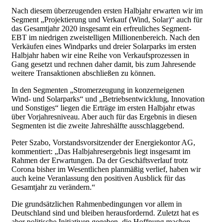
Nach diesem überzeugenden ersten Halbjahr erwarten wir im
Segment „Projektierung und Verkauf (Wind, Solar)“ auch für
das Gesamtjahr 2020 insgesamt ein erfreuliches Segment-
EBT im niedrigen zweistelligen Millionenbereich. Nach den
Verkäufen eines Windparks und dreier Solarparks im ersten
Halbjahr haben wir eine Reihe von Verkaufsprozessen in
Gang gesetzt und rechnen daher damit, bis zum Jahresende
weitere Transaktionen abschließen zu können.
In den Segmenten „Stromerzeugung in konzerneigenen
Wind- und Solarparks“ und „Betriebsentwicklung, Innovation
und Sonstiges“ liegen die Erträge im ersten Halbjahr etwas
über Vorjahresniveau. Aber auch für das Ergebnis in diesen
Segmenten ist die zweite Jahreshälfte ausschlaggebend.
Peter Szabo, Vorstandsvorsitzender der Energiekontor AG,
kommentiert: „Das Halbjahresergebnis liegt insgesamt im
Rahmen der Erwartungen. Da der Geschäftsverlauf trotz
Corona bisher im Wesentlichen planmäßig verlief, haben wir
auch keine Veranlassung den positiven Ausblick für das
Gesamtjahr zu verändern.“
Die grundsätzlichen Rahmenbedingungen vor allem in
Deutschland sind und bleiben herausfordernd. Zuletzt hat es
aber politische Initiativen gegeben, die Hoffnung machen,