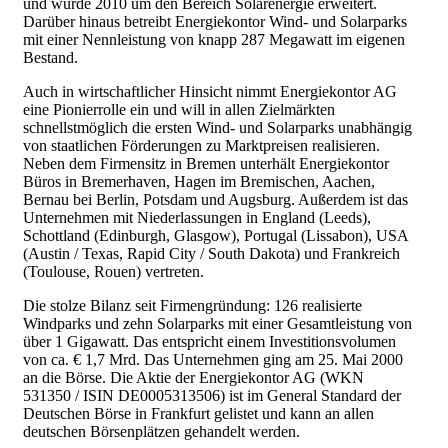
und wurde 2010 um den Bereich Solarenergie erweitert.
Darüber hinaus betreibt Energiekontor Wind- und Solarparks
mit einer Nennleistung von knapp 287 Megawatt im eigenen
Bestand.
Auch in wirtschaftlicher Hinsicht nimmt Energiekontor AG
eine Pionierrolle ein und will in allen Zielmärkten
schnellstmöglich die ersten Wind- und Solarparks unabhängig
von staatlichen Förderungen zu Marktpreisen realisieren.
Neben dem Firmensitz in Bremen unterhält Energiekontor
Büros in Bremerhaven, Hagen im Bremischen, Aachen,
Bernau bei Berlin, Potsdam und Augsburg. Außerdem ist das
Unternehmen mit Niederlassungen in England (Leeds),
Schottland (Edinburgh, Glasgow), Portugal (Lissabon), USA
(Austin / Texas, Rapid City / South Dakota) und Frankreich
(Toulouse, Rouen) vertreten.
Die stolze Bilanz seit Firmengründung: 126 realisierte
Windparks und zehn Solarparks mit einer Gesamtleistung von
über 1 Gigawatt. Das entspricht einem Investitionsvolumen
von ca. € 1,7 Mrd. Das Unternehmen ging am 25. Mai 2000
an die Börse. Die Aktie der Energiekontor AG (WKN
531350 / ISIN DE0005313506) ist im General Standard der
Deutschen Börse in Frankfurt gelistet und kann an allen
deutschen Börsenplätzen gehandelt werden.