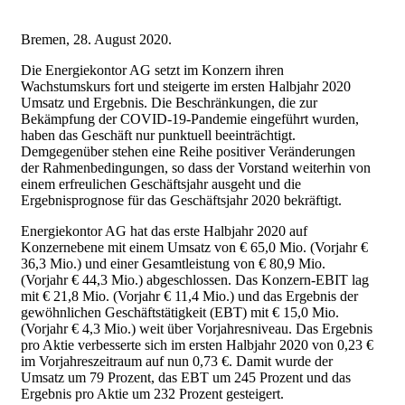
Bremen, 28. August 2020.
Die Energiekontor AG setzt im Konzern ihren
Wachstumskurs fort und steigerte im ersten Halbjahr 2020
Umsatz und Ergebnis. Die Beschränkungen, die zur
Bekämpfung der COVID-19-Pandemie eingeführt wurden,
haben das Geschäft nur punktuell beeinträchtigt.
Demgegenüber stehen eine Reihe positiver Veränderungen
der Rahmenbedingungen, so dass der Vorstand weiterhin von
einem erfreulichen Geschäftsjahr ausgeht und die
Ergebnisprognose für das Geschäftsjahr 2020 bekräftigt.
Energiekontor AG hat das erste Halbjahr 2020 auf
Konzernebene mit einem Umsatz von € 65,0 Mio. (Vorjahr €
36,3 Mio.) und einer Gesamtleistung von € 80,9 Mio.
(Vorjahr € 44,3 Mio.) abgeschlossen. Das Konzern-EBIT lag
mit € 21,8 Mio. (Vorjahr € 11,4 Mio.) und das Ergebnis der
gewöhnlichen Geschäftstätigkeit (EBT) mit € 15,0 Mio.
(Vorjahr € 4,3 Mio.) weit über Vorjahresniveau. Das Ergebnis
pro Aktie verbesserte sich im ersten Halbjahr 2020 von 0,23 €
im Vorjahreszeitraum auf nun 0,73 €. Damit wurde der
Umsatz um 79 Prozent, das EBT um 245 Prozent und das
Ergebnis pro Aktie um 232 Prozent gesteigert.