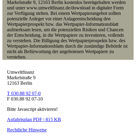
Markelstraße 9, 12163 Berlin kostenlos bereitgehalten werden
und unter www.umweltfinanz.de/download in digitaler Form
zur Verfügung stehen. Bei einem Wertpapierangebot
sollten
p
otenzielle Anleger vor einer Anlageentscheidung den
Wertpapierprospekt bzw. das Wertpapier-Informationsblatt
aufmerksam lesen, um die potenziellen Risiken und Chancen
der Entscheidung, in die Wertpapiere zu investieren, vollends
zu verstehen. Die Billigung des Wertpapierprospekts bzw. des
Wertpapier-Informationsblatts durch die zuständige Behörde ist
nicht als Befürwortung der angebotenen Wertpapiere zu
verstehen.
Umweltfinanz
Markelstraße 9
12163 Berlin
T 030.88 92 07-0
F 030.88 92 07-10
Bitte Javascript aktivieren!
Anfahrtsplan PDF | 815 KB
Rechtliche Hinweise