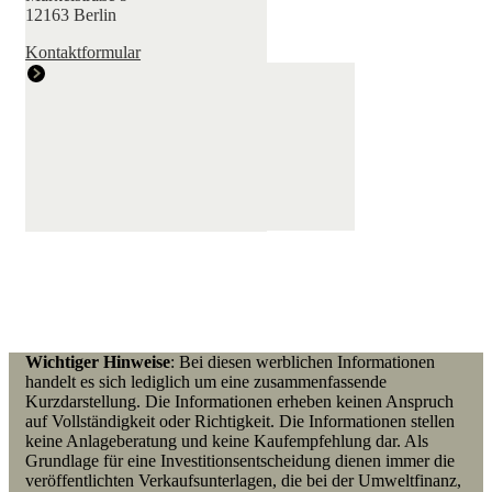
12163 Berlin
Kontaktformular
Wichtiger Hinweise
: Bei diesen werblichen Informationen
handelt es sich lediglich um eine zusammenfassende
Kurzdarstellung. Die Informationen erheben keinen Anspruch
auf Vollständigkeit oder Richtigkeit. Die Informationen stellen
keine Anlageberatung und keine Kaufempfehlung dar. Als
Grundlage für eine Investitionsentscheidung dienen immer die
veröffentlichten Verkaufsunterlagen, die bei der Umweltfinanz,