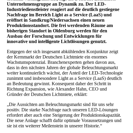
Unternehmensgruppe an Dynamik zu. Der LED-
Industriedienstleister reagiert auf die deutlich gestiegene
Nachfrage im Bereich Light as a Service (LaaS) und
eröffnet in Sandkrug/Niedersachsen einen neuen
Produktionsstandort. Die frei werdenden Räume am
bisherigen Standort in Oldenburg werden für den
Ausbau der Forschung und Entwicklungen für
innovative und intelligente Lichtlösungen genutzt.
Entgegen der sich insgesamt abkühlenden Konjunktur zeigt
der Kernmarkt der Deutschen Lichtmiete ein enormes
Wachstumspotenzial. Branchenexperten gehen davon aus,
dass in den nächsten Jahren der globale Beleuchtungsmarkt
weiter kontinuierlich wächst, der Anteil der LED-Technologie
zunimmt und insbesondere Light as a Service (LaaS) deutlich
an Bedeutung gewinnt.
Konsequent daher der Schritt in
Richtung Expansion, wie Alexander Hahn, CEO und
Gründer der Deutschen Lichtmiete, erklärt:
„Die Aussichten am Beleuchtungsmarkt sind für uns sehr
positiv. Die starke Nachfrage nach unseren LED-Lösungen
erfordert aber auch eine Steigerung der Produktionskapazität.
Die neue Anlage schafft dafür optimale Voraussetzungen und
sie ist ein weiterer Meilenstein in unserer Historie.“