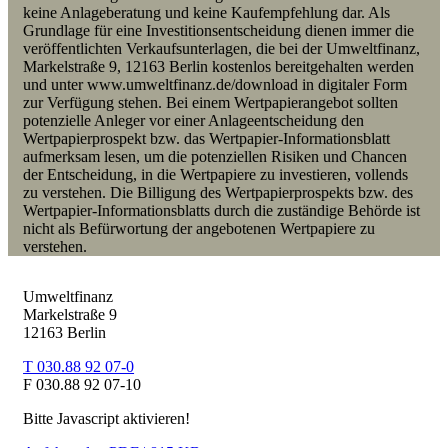
keine Anlageberatung und keine Kaufempfehlung dar. Als
Grundlage für eine Investitionsentscheidung dienen immer die
veröffentlichten Verkaufsunterlagen, die bei der Umweltfinanz,
Markelstraße 9, 12163 Berlin kostenlos bereitgehalten werden
und unter www.umweltfinanz.de/download in digitaler Form
zur Verfügung stehen. Bei einem Wertpapierangebot
sollten
p
otenzielle Anleger vor einer Anlageentscheidung den
Wertpapierprospekt bzw. das Wertpapier-Informationsblatt
aufmerksam lesen, um die potenziellen Risiken und Chancen
der Entscheidung, in die Wertpapiere zu investieren, vollends
zu verstehen. Die Billigung des Wertpapierprospekts bzw. des
Wertpapier-Informationsblatts durch die zuständige Behörde ist
nicht als Befürwortung der angebotenen Wertpapiere zu
verstehen.
Umweltfinanz
Markelstraße 9
12163 Berlin
T 030.88 92 07-0
F 030.88 92 07-10
Bitte Javascript aktivieren!