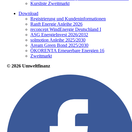
Kursliste Zweitmarkt
Download
Registrierung und Kundeninformationen
Ranft Energie Anleihe 2026
reconcept WindEnergie Deutschland I
ASG EnergieInvest 2026/2032
solmotion Anleihe 2025/2030
Aream Green Bond 2025/2030
ÖKORENTA Erneuerbare Energien 16
Zweitmarkt
© 2026 Umweltfinanz