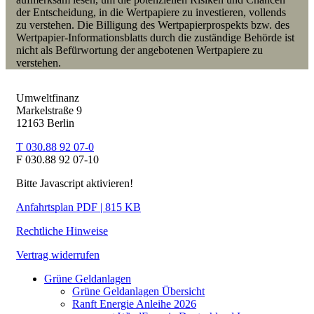
der Entscheidung, in die Wertpapiere zu investieren, vollends
zu verstehen. Die Billigung des Wertpapierprospekts bzw. des
Wertpapier-Informationsblatts durch die zuständige Behörde ist
nicht als Befürwortung der angebotenen Wertpapiere zu
verstehen.
Umweltfinanz
Markelstraße 9
12163 Berlin
T 030.88 92 07-0
F 030.88 92 07-10
Bitte Javascript aktivieren!
Anfahrtsplan PDF | 815 KB
Rechtliche Hinweise
Vertrag widerrufen
Grüne Geldanlagen
Grüne Geldanlagen Übersicht
Ranft Energie Anleihe 2026