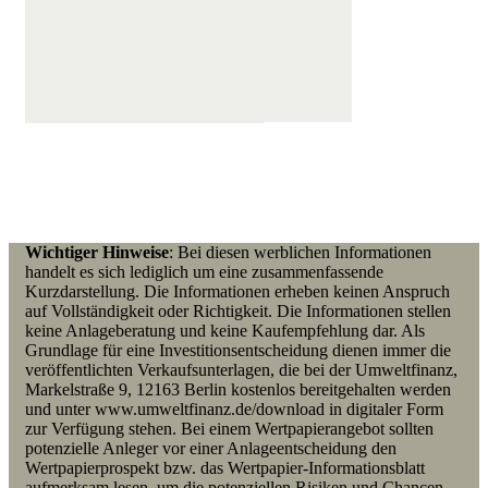
Wichtiger Hinweise
: Bei diesen werblichen Informationen
handelt es sich lediglich um eine zusammenfassende
Kurzdarstellung. Die Informationen erheben keinen Anspruch
auf Vollständigkeit oder Richtigkeit. Die Informationen stellen
keine Anlageberatung und keine Kaufempfehlung dar. Als
Grundlage für eine Investitionsentscheidung dienen immer die
veröffentlichten Verkaufsunterlagen, die bei der Umweltfinanz,
Markelstraße 9, 12163 Berlin kostenlos bereitgehalten werden
und unter www.umweltfinanz.de/download in digitaler Form
zur Verfügung stehen. Bei einem Wertpapierangebot
sollten
p
otenzielle Anleger vor einer Anlageentscheidung den
Wertpapierprospekt bzw. das Wertpapier-Informationsblatt
aufmerksam lesen, um die potenziellen Risiken und Chancen