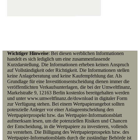
Wichtiger Hinweise
: Bei diesen werblichen Informationen
handelt es sich lediglich um eine zusammenfassende
Kurzdarstellung. Die Informationen erheben keinen Anspruch
auf Vollständigkeit oder Richtigkeit. Die Informationen stellen
keine Anlageberatung und keine Kaufempfehlung dar. Als
Grundlage für eine Investitionsentscheidung dienen immer die
veröffentlichten Verkaufsunterlagen, die bei der Umweltfinanz,
Markelstraße 9, 12163 Berlin kostenlos bereitgehalten werden
und unter www.umweltfinanz.de/download in digitaler Form
zur Verfügung stehen. Bei einem Wertpapierangebot
sollten
p
otenzielle Anleger vor einer Anlageentscheidung den
Wertpapierprospekt bzw. das Wertpapier-Informationsblatt
aufmerksam lesen, um die potenziellen Risiken und Chancen
der Entscheidung, in die Wertpapiere zu investieren, vollends
zu verstehen. Die Billigung des Wertpapierprospekts bzw. des
Wertpapier-Informationsblatts durch die zuständige Behörde ist