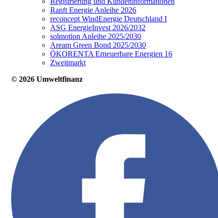
Registrierung und Kundeninformationen
Ranft Energie Anleihe 2026
reconcept WindEnergie Deutschland I
ASG EnergieInvest 2026/2032
solmotion Anleihe 2025/2030
Aream Green Bond 2025/2030
ÖKORENTA Erneuerbare Energien 16
Zweitmarkt
© 2026 Umweltfinanz