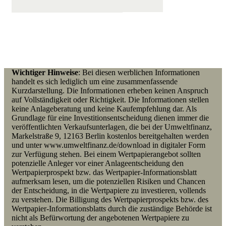
Wichtiger Hinweise
: Bei diesen werblichen Informationen
handelt es sich lediglich um eine zusammenfassende
Kurzdarstellung. Die Informationen erheben keinen Anspruch
auf Vollständigkeit oder Richtigkeit. Die Informationen stellen
keine Anlageberatung und keine Kaufempfehlung dar. Als
Grundlage für eine Investitionsentscheidung dienen immer die
veröffentlichten Verkaufsunterlagen, die bei der Umweltfinanz,
Markelstraße 9, 12163 Berlin kostenlos bereitgehalten werden
und unter www.umweltfinanz.de/download in digitaler Form
zur Verfügung stehen. Bei einem Wertpapierangebot
sollten
p
otenzielle Anleger vor einer Anlageentscheidung den
Wertpapierprospekt bzw. das Wertpapier-Informationsblatt
aufmerksam lesen, um die potenziellen Risiken und Chancen
der Entscheidung, in die Wertpapiere zu investieren, vollends
zu verstehen. Die Billigung des Wertpapierprospekts bzw. des
Wertpapier-Informationsblatts durch die zuständige Behörde ist
nicht als Befürwortung der angebotenen Wertpapiere zu