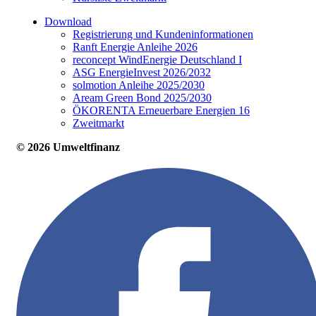
Download
Registrierung und Kundeninformationen
Ranft Energie Anleihe 2026
reconcept WindEnergie Deutschland I
ASG EnergieInvest 2026/2032
solmotion Anleihe 2025/2030
Aream Green Bond 2025/2030
ÖKORENTA Erneuerbare Energien 16
Zweitmarkt
© 2026 Umweltfinanz