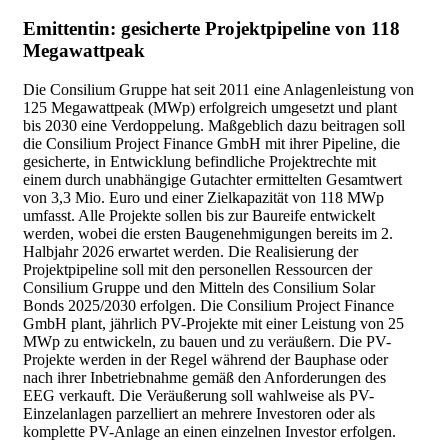
Emittentin: gesicherte Projektpipeline von 118
Megawattpeak
Die Consilium Gruppe hat seit 2011 eine Anlagenleistung von
125 Megawattpeak (MWp) erfolgreich umgesetzt und plant
bis 2030 eine Verdoppelung. Maßgeblich dazu beitragen soll
die Consilium Project Finance GmbH mit ihrer Pipeline, die
gesicherte, in Entwicklung befindliche Projektrechte mit
einem durch unabhängige Gutachter ermittelten Gesamtwert
von 3,3 Mio. Euro und einer Zielkapazität von 118 MWp
umfasst. Alle Projekte sollen bis zur Baureife entwickelt
werden, wobei die ersten Baugenehmigungen bereits im 2.
Halbjahr 2026 erwartet werden. Die Realisierung der
Projektpipeline soll mit den personellen Ressourcen der
Consilium Gruppe und den Mitteln des Consilium Solar
Bonds 2025/2030 erfolgen. Die Consilium Project Finance
GmbH plant, jährlich PV-Projekte mit einer Leistung von 25
MWp zu entwickeln, zu bauen und zu veräußern. Die PV-
Projekte werden in der Regel während der Bauphase oder
nach ihrer Inbetriebnahme gemäß den Anforderungen des
EEG verkauft. Die Veräußerung soll wahlweise als PV-
Einzelanlagen parzelliert an mehrere Investoren oder als
komplette PV-Anlage an einen einzelnen Investor erfolgen.