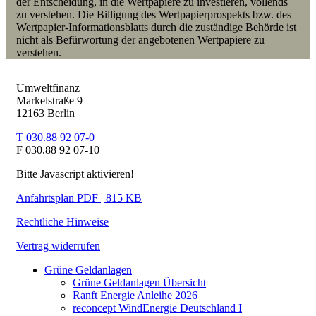
der Entscheidung, in die Wertpapiere zu investieren, vollends
zu verstehen. Die Billigung des Wertpapierprospekts bzw. des
Wertpapier-Informationsblatts durch die zuständige Behörde ist
nicht als Befürwortung der angebotenen Wertpapiere zu
verstehen.
Umweltfinanz
Markelstraße 9
12163 Berlin
T 030.88 92 07-0
F 030.88 92 07-10
Bitte Javascript aktivieren!
Anfahrtsplan PDF | 815 KB
Rechtliche Hinweise
Vertrag widerrufen
Grüne Geldanlagen
Grüne Geldanlagen Übersicht
Ranft Energie Anleihe 2026
reconcept WindEnergie Deutschland I