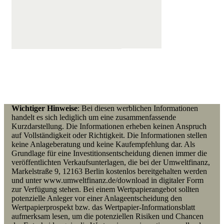
Wichtiger Hinweise
: Bei diesen werblichen Informationen
handelt es sich lediglich um eine zusammenfassende
Kurzdarstellung. Die Informationen erheben keinen Anspruch
auf Vollständigkeit oder Richtigkeit. Die Informationen stellen
keine Anlageberatung und keine Kaufempfehlung dar. Als
Grundlage für eine Investitionsentscheidung dienen immer die
veröffentlichten Verkaufsunterlagen, die bei der Umweltfinanz,
Markelstraße 9, 12163 Berlin kostenlos bereitgehalten werden
und unter www.umweltfinanz.de/download in digitaler Form
zur Verfügung stehen. Bei einem Wertpapierangebot
sollten
p
otenzielle Anleger vor einer Anlageentscheidung den
Wertpapierprospekt bzw. das Wertpapier-Informationsblatt
aufmerksam lesen, um die potenziellen Risiken und Chancen