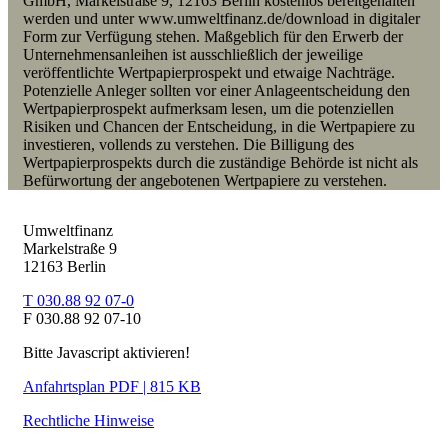
GmbH, Markelstraße 9, 12163 Berlin kostenlos bereitgehalten
werden und unter www.umweltfinanz.de/download in digitaler
Form zur Verfügung stehen. Maßgeblich für den Erwerb der
Unternehmensanleihen ist ausschließlich der jeweilige
veröffentlichte Wertpapierprospekt und etwaige Nachträge.
Potenzielle Anleger sollten vor einer Anlageentscheidung den
Wertpapierprospekt aufmerksam lesen, um die potenziellen
Risiken und Chancen der Entscheidung, in die Wertpapiere zu
investieren, vollends zu verstehen. Die Billigung des
Wertpapierprospekts durch die zuständige Behörde ist nicht als
Befürwortung der angebotenen Wertpapiere zu verstehen.
Umweltfinanz
Markelstraße 9
12163 Berlin
T 030.88 92 07-0
F 030.88 92 07-10
Bitte Javascript aktivieren!
Anfahrtsplan PDF | 815 KB
Rechtliche Hinweise