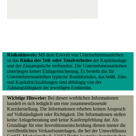
Risikohinweis:
Mit dem Erwerb von Unternehmensanleihen
ist das
Risiko des Teil- oder Totalverlustes
der Kapitalanlage
und der Zinsansprüche verbunden. Die Unternehmensanleihen
unterliegen keiner Einlagensicherung. Es besteht das für
Unternehmensanleihen typische Bonitätsrisiko, das heißt, Zins-
und Kapitalrückzahlungen sind abhängig von der
Zahlungsfähigkeit der jeweiligen Emittentin.
Wichtige Hinweise:
Bei diesen werblichen Informationen
handelt es sich lediglich um eine zusammenfassende
Kurzdarstellung. Die Informationen erheben keinen Anspruch
auf Vollständigkeit oder Richtigkeit. Die Informationen stellen
keine Anlageberatung und keine Kaufempfehlung dar. Als
Grundlage für eine Investitionsentscheidung dienen immer die
veröffentlichten Verkaufsunterlagen, die bei der Umweltfinanz