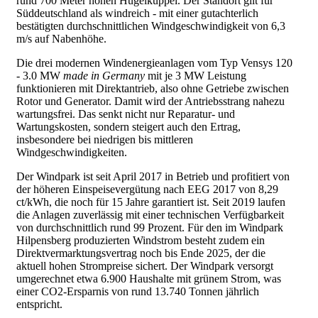
rund 700 Meter hohen Hügelkuppel.
Der Standort gilt für
Süddeutschland als windreich - mit einer gutachterlich
bestätigten durchschnittlichen Windgeschwindigkeit von 6,3
m/s auf Nabenhöhe.
Die drei modernen Windenergieanlagen vom Typ Vensys 120
- 3.0 MW
made in Germany
mit je 3 MW Leistung
funktionieren mit Direktantrieb, also ohne Getriebe zwischen
Rotor und Generator. Damit wird der Antriebsstrang nahezu
wartungsfrei. Das senkt nicht nur Reparatur- und
Wartungskosten, sondern steigert auch den Ertrag,
insbesondere bei niedrigen bis mittleren
Windgeschwindigkeiten.
Der Windpark ist seit April 2017 in Betrieb und profitiert von
der höheren Einspeisevergütung nach EEG 2017 von 8,29
ct/kWh, die noch für 15 Jahre garantiert ist. Seit 2019 laufen
die Anlagen zuverlässig mit einer technischen Verfügbarkeit
von durchschnittlich rund 99 Prozent. Für den im Windpark
Hilpensberg produzierten Windstrom besteht zudem ein
Direktvermarktungsvertrag noch bis Ende 2025, der die
aktuell hohen Strompreise sichert. Der Windpark versorgt
umgerechnet etwa 6.900 Haushalte mit grünem Strom, was
einer CO2-Ersparnis von rund 13.740 Tonnen jährlich
entspricht.