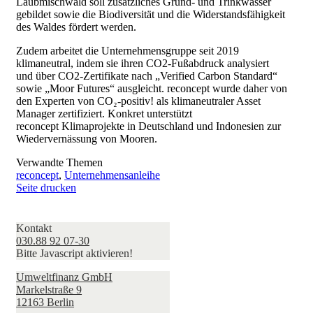
Laubmischwald soll zusätzliches Grund- und Trinkwasser
gebildet sowie die Biodiversität und die Widerstandsfähigkeit
des Waldes
fördert
werden
.
Zudem arbeitet die Unternehmensgruppe seit 2019
klimaneutral, indem sie ihren CO2-Fußabdruck analysiert
und über CO2-Zertifikate nach „Verified Carbon Standard“
sowie „Moor Futures“ ausgleicht. reconcept wurde daher von
den Experten von CO₂-positiv! als klimaneutraler Asset
Manager zertifiziert. Konkret unterstützt
reconcept Klimaprojekte in Deutschland und Indonesien zur
Wiedervernässung von Mooren.
Verwandte Themen
reconcept
,
Unternehmensanleihe
Seite drucken
Kontakt
030.88 92 07-30
Bitte Javascript aktivieren!
Umweltfinanz GmbH
Markelstraße 9
12163 Berlin