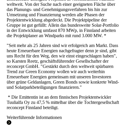
weltweit. Von der Suche nach einer geeigneten Fläche über
das Planungs- und Genehmigungsverfahren bis hin zur
Umsetzung und Finanzierung werden alle Phasen der
Projektentwicklung abgedeckt. Die Projektpipeline der
Gruppe ist gut gefüllt: Allein das bundesweite Solar-Portfolio
in der Entwicklung umfasst 870 MWp, in Finnland arbeiten
die Projektplaner an Windparks mit rund 3.000 MW.
*
"Seit mehr als 25 Jahren sind wir erfolgreich am Markt. Dass
heute Erneuerbare Energien nachgefragter denn je sind, gibt
uns Recht für den Weg, den wir einst eingeschlagen haben",
so Karsten Reetz,
geschäftsführender Gesellschafter der
reconcept GmbH
. "Gestärkt durch den weltweit spürbaren
Trend zur Green Economy wollen wir auch weiterhin
Erneuerbare Energien gemeinsam mit unseren Investoren
über grüne Geldanlagen, Green Bonds sowie konkrete Wind-
und Solarparkbeteiligungen finanzieren."
* Die Emittentin ist an dem finnischen Projektentwickler
Tuulialfa Oy zu 47,5 % mittelbar über die Tochtergesellschaft
reconcept Finnland beteiligt.
Weiterführende Informationen