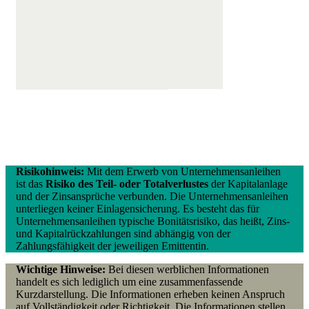
Risikohinweis:
Mit dem Erwerb von Unternehmensanleihen
ist das
Risiko des Teil- oder Totalverlustes
der Kapitalanlage
und der Zinsansprüche verbunden. Die Unternehmensanleihen
unterliegen keiner Einlagensicherung. Es besteht das für
Unternehmensanleihen typische Bonitätsrisiko, das heißt, Zins-
und Kapitalrückzahlungen sind abhängig von der
Zahlungsfähigkeit der jeweiligen Emittentin.
Wichtige Hinweise:
Bei diesen werblichen Informationen
handelt es sich lediglich um eine zusammenfassende
Kurzdarstellung. Die Informationen erheben keinen Anspruch
auf Vollständigkeit oder Richtigkeit. Die Informationen stellen