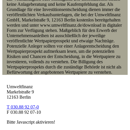
keine Anlageberatung und keine Kaufempfehlung dar. Als
Grundlage für eine Investitionsentscheidung dienen immer die
veröffentlichten Verkaufsunterlagen, die bei der Umweltfinanz
GmbH, Markelstraße 9, 12163 Berlin kostenlos bereitgehalten
werden und unter www.umweltfinanz.de/download in digitaler
Form zur Verfügung stehen. Maßgeblich für den Erwerb der
Unternehmensanleihen ist ausschließlich der jeweilige
veröffentlichte Wertpapierprospekt und etwaige Nachträge.
Potenzielle Anleger sollten vor einer Anlageentscheidung den
Wertpapierprospekt aufmerksam lesen, um die potenziellen
Risiken und Chancen der Entscheidung, in die Wertpapiere zu
investieren, vollends zu verstehen. Die Billigung des
Wertpapierprospekts durch die zuständige Behörde ist nicht als
Befürwortung der angebotenen Wertpapiere zu verstehen.
Umweltfinanz
Markelstraße 9
12163 Berlin
T 030.88 92 07-0
F 030.88 92 07-10
Bitte Javascript aktivieren!