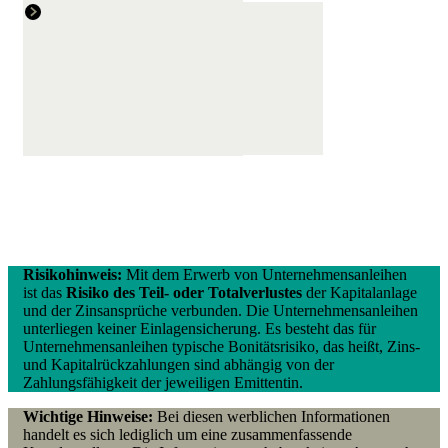
Risikohinweis:
Mit dem Erwerb von Unternehmensanleihen
ist das
Risiko des Teil- oder Totalverlustes
der Kapitalanlage
und der Zinsansprüche verbunden. Die Unternehmensanleihen
unterliegen keiner Einlagensicherung. Es besteht das für
Unternehmensanleihen typische Bonitätsrisiko, das heißt, Zins-
und Kapitalrückzahlungen sind abhängig von der
Zahlungsfähigkeit der jeweiligen Emittentin.
Wichtige Hinweise:
Bei diesen werblichen Informationen
handelt es sich lediglich um eine zusammenfassende