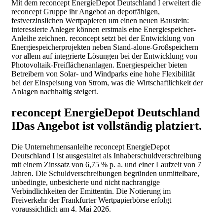
Mit dem reconcept EnergieDepot Deutschland I erweitert die
reconcept Gruppe ihr Angebot an depotfähigen,
festverzinslichen Wertpapieren um einen neuen Baustein:
interessierte Anleger können erstmals eine Energiespeicher-
Anleihe zeichnen. reconcept setzt bei der Entwicklung von
Energiespeicherprojekten neben Stand-alone-Großspeichern
vor allem auf integrierte Lösungen bei der Entwicklung von
Photovoltaik-Freiflächenanlagen.
Energiespeicher bieten
Betreibern von Solar- und Windparks eine hohe Flexibilität
bei der Einspeisung von Strom, was die Wirtschaftlichkeit der
Anlagen nachhaltig steigert.
reconcept EnergieDepot Deutschland
I
Das Angebot ist vollständig platziert.
Die Unternehmensanleihe reconcept EnergieDepot
Deutschland I ist ausgestaltet als Inhaberschuldverschreibung
mit einem Zinssatz von 6,75 % p. a. und einer Laufzeit von 7
Jahren. Die Schuldverschreibungen begründen unmittelbare,
unbedingte, unbesicherte und nicht nachrangige
Verbindlichkeiten der Emittentin. Die Notierung im
Freiverkehr der Frankfurter Wertpapierbörse erfolgt
voraussichtlich am 4. Mai 2026.