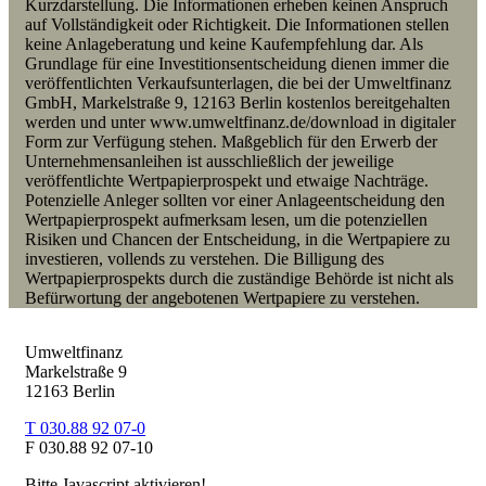
Kurzdarstellung. Die Informationen erheben keinen Anspruch
auf Vollständigkeit oder Richtigkeit. Die Informationen stellen
keine Anlageberatung und keine Kaufempfehlung dar. Als
Grundlage für eine Investitionsentscheidung dienen immer die
veröffentlichten Verkaufsunterlagen, die bei der Umweltfinanz
GmbH, Markelstraße 9, 12163 Berlin kostenlos bereitgehalten
werden und unter www.umweltfinanz.de/download in digitaler
Form zur Verfügung stehen. Maßgeblich für den Erwerb der
Unternehmensanleihen ist ausschließlich der jeweilige
veröffentlichte Wertpapierprospekt und etwaige Nachträge.
Potenzielle Anleger sollten vor einer Anlageentscheidung den
Wertpapierprospekt aufmerksam lesen, um die potenziellen
Risiken und Chancen der Entscheidung, in die Wertpapiere zu
investieren, vollends zu verstehen. Die Billigung des
Wertpapierprospekts durch die zuständige Behörde ist nicht als
Befürwortung der angebotenen Wertpapiere zu verstehen.
Umweltfinanz
Markelstraße 9
12163 Berlin
T 030.88 92 07-0
F 030.88 92 07-10
Bitte Javascript aktivieren!