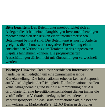
Bitte beachten:
Das Beteiligungsangebot richtet sich an
Anleger, die sich an einem langfristigen Investment beteiligen
möchten und sich der Risiken einer unternehmerischen
Beteiligung bewusst sind. Die Beteiligung ist nur für Anleger
geeignet, die bei unerwartet negativer Entwicklung einen
entstehenden Verlust bis zum Totalverlust des eingesetzten
Kapitals hinnehmen können. Die prognostizierten
Ausschüttungen dürfen nicht mit Zinszahlungen verwechselt
werden.
Wichtige Hinweise:
Bei diesen werblichen Informationen
handelt es sich lediglich um eine zusammenfassende
Kurzdarstellung. Die Informationen erheben keinen Anspruch
auf Vollständigkeit oder Richtigkeit. Die Informationen stellen
keine Anlageberatung und keine Kaufempfehlung dar. Als
Grundlage für eine Investitionsentscheidung dienen immer die
veröffentlichten Verkaufsunterlagen, insbesondere der
Verkaufsprospekt und das Basisinformationsblatt, die bei der
Umweltfinanz, Markelstraße 9, 12163 Berlin in deutscher