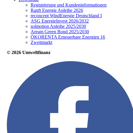
Registrierung und Kundeninformationen
Ranft Energie Anleihe 2026
reconcept WindEnergie Deutschland I
ASG EnergieInvest 2026/2032
solmotion Anleihe 2025/2030
Aream Green Bond 2025/2030
ÖKORENTA Erneuerbare Energien 16
Zweitmarkt
© 2026 Umweltfinanz