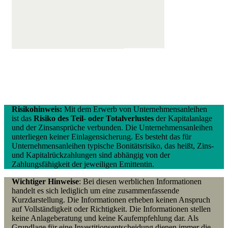
Risikohinweis:
Mit dem Erwerb von Unternehmensanleihen
ist das
Risiko des Teil- oder Totalverlustes
der Kapitalanlage
und der Zinsansprüche verbunden. Die Unternehmensanleihen
unterliegen keiner Einlagensicherung. Es besteht das für
Unternehmensanleihen typische Bonitätsrisiko, das heißt, Zins-
und Kapitalrückzahlungen sind abhängig von der
Zahlungsfähigkeit der jeweiligen Emittentin.
Wichtiger Hinweise
: Bei diesen werblichen Informationen
handelt es sich lediglich um eine zusammenfassende
Kurzdarstellung. Die Informationen erheben keinen Anspruch
auf Vollständigkeit oder Richtigkeit. Die Informationen stellen
keine Anlageberatung und keine Kaufempfehlung dar. Als
Grundlage für eine Investitionsentscheidung dienen immer die