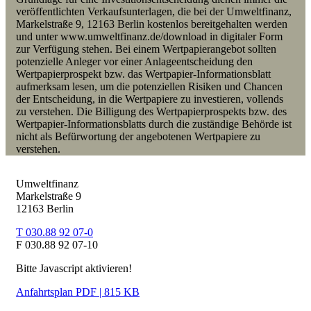
veröffentlichten Verkaufsunterlagen, die bei der Umweltfinanz,
Markelstraße 9, 12163 Berlin kostenlos bereitgehalten werden
und unter www.umweltfinanz.de/download in digitaler Form
zur Verfügung stehen. Bei einem Wertpapierangebot
sollten
p
otenzielle Anleger vor einer Anlageentscheidung den
Wertpapierprospekt bzw. das Wertpapier-Informationsblatt
aufmerksam lesen, um die potenziellen Risiken und Chancen
der Entscheidung, in die Wertpapiere zu investieren, vollends
zu verstehen. Die Billigung des Wertpapierprospekts bzw. des
Wertpapier-Informationsblatts durch die zuständige Behörde ist
nicht als Befürwortung der angebotenen Wertpapiere zu
verstehen.
Umweltfinanz
Markelstraße 9
12163 Berlin
T 030.88 92 07-0
F 030.88 92 07-10
Bitte Javascript aktivieren!
Anfahrtsplan PDF | 815 KB