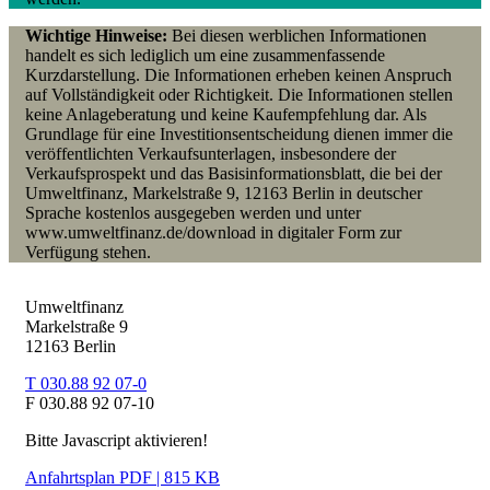
Wichtige Hinweise:
Bei diesen werblichen Informationen
handelt es sich lediglich um eine zusammenfassende
Kurzdarstellung. Die Informationen erheben keinen Anspruch
auf Vollständigkeit oder Richtigkeit. Die Informationen stellen
keine Anlageberatung und keine Kaufempfehlung dar. Als
Grundlage für eine Investitionsentscheidung dienen immer die
veröffentlichten Verkaufsunterlagen, insbesondere der
Verkaufsprospekt und das Basisinformationsblatt, die bei der
Umweltfinanz, Markelstraße 9, 12163 Berlin in deutscher
Sprache kostenlos ausgegeben werden und unter
www.umweltfinanz.de/download in digitaler Form zur
Verfügung stehen.
Umweltfinanz
Markelstraße 9
12163 Berlin
T 030.88 92 07-0
F 030.88 92 07-10
Bitte Javascript aktivieren!
Anfahrtsplan PDF | 815 KB