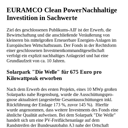
EURAMCO Clean Power
Nachhaltige
Investition in Sachwerte
Ziel des geschlossenen Publikums-AIF ist der Erwerb, die
Bewirtschaftung und die anschließende Veräußerung von
kleineren bis mittelgroßen Erneuerbare Energien-Anlagen im
Europäischen Wirtschaftsraum. Der Fonds in der Rechtsform
einer geschlossenen Investmentkommanditgesellschaft
verfolgt ein
explizit
nachhaltiges Anlageziel und hat eine
Grundlaufzeit von ca. 10 Jahren.
Solarpark "Die Welle" für 675 Euro pro
Kilowattpeak erworben
Nach dem Erwerb des ersten Projekts, eines 10 MWp großen
Solarparks nahe Regensburg, wurde die Ausschüttungspro­
gnose aktualisiert (angestrebte Gesamtausschüttungen inkl.
Rückführung der Einlage 173 %, zuvor 145 %). Hierfür
wurde angenommen, dass weitere Investments des Fonds eine
ähnliche Qualität aufweisen. Bei dem Solarpark "Die Welle"
handelt sich um eine PV­-Freiflächenanlage auf dem
Randstreifen der Bundesauto­bahn A3 nahe der Ortschaft