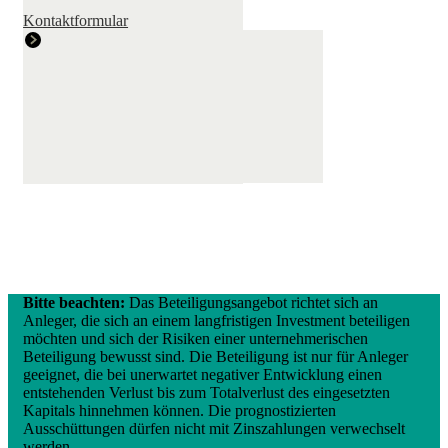
Kontaktformular
Bitte beachten:
Das Beteiligungsangebot richtet sich an
Anleger, die sich an einem langfristigen Investment beteiligen
möchten und sich der Risiken einer unternehmerischen
Beteiligung bewusst sind. Die Beteiligung ist nur für Anleger
geeignet, die bei unerwartet negativer Entwicklung einen
entstehenden Verlust bis zum Totalverlust des eingesetzten
Kapitals hinnehmen können. Die prognostizierten
Ausschüttungen dürfen nicht mit Zinszahlungen verwechselt
werden.