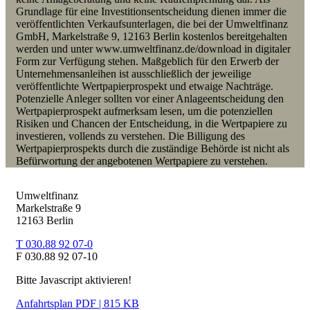
Grundlage für eine Investitionsentscheidung dienen immer die
veröffentlichten Verkaufsunterlagen, die bei der Umweltfinanz
GmbH, Markelstraße 9, 12163 Berlin kostenlos bereitgehalten
werden und unter www.umweltfinanz.de/download in digitaler
Form zur Verfügung stehen. Maßgeblich für den Erwerb der
Unternehmensanleihen ist ausschließlich der jeweilige
veröffentlichte Wertpapierprospekt und etwaige Nachträge.
Potenzielle Anleger sollten vor einer Anlageentscheidung den
Wertpapierprospekt aufmerksam lesen, um die potenziellen
Risiken und Chancen der Entscheidung, in die Wertpapiere zu
investieren, vollends zu verstehen. Die Billigung des
Wertpapierprospekts durch die zuständige Behörde ist nicht als
Befürwortung der angebotenen Wertpapiere zu verstehen.
Umweltfinanz
Markelstraße 9
12163 Berlin
T 030.88 92 07-0
F 030.88 92 07-10
Bitte Javascript aktivieren!
Anfahrtsplan PDF | 815 KB