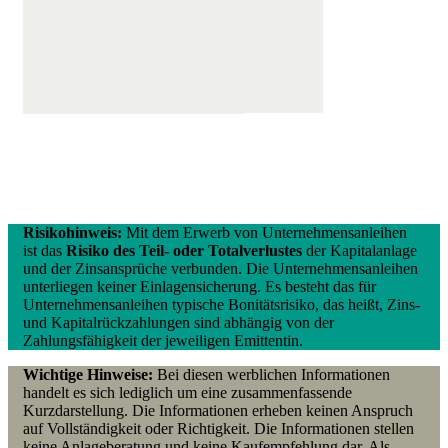
Risikohinweis:
Mit dem Erwerb von Unternehmensanleihen
ist das
Risiko des Teil- oder Totalverlustes
der Kapitalanlage
und der Zinsansprüche verbunden. Die Unternehmensanleihen
unterliegen keiner Einlagensicherung. Es besteht das für
Unternehmensanleihen typische Bonitätsrisiko, das heißt, Zins-
und Kapitalrückzahlungen sind abhängig von der
Zahlungsfähigkeit der jeweiligen Emittentin.
Wichtige Hinweise:
Bei diesen werblichen Informationen
handelt es sich lediglich um eine zusammenfassende
Kurzdarstellung. Die Informationen erheben keinen Anspruch
auf Vollständigkeit oder Richtigkeit. Die Informationen stellen
keine Anlageberatung und keine Kaufempfehlung dar. Als